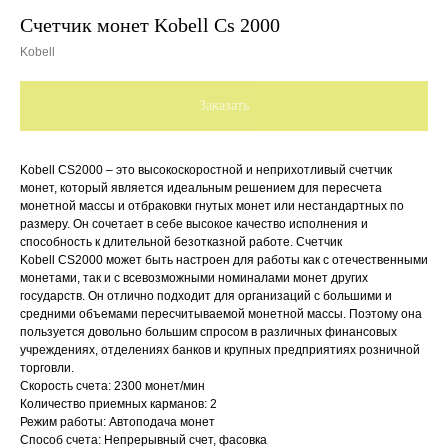
Счетчик монет Kobell Cs 2000
Kobell
Заказать
Kobell CS2000
– это высокоскоростной и неприхотливый счетчик
монет, который является идеальным решением для пересчета
монетной массы и отбраковки гнутых монет или нестандартных по
размеру. Он сочетает в себе высокое качество исполнения и
способность к длительной безотказной работе. Счетчик
Kobell
CS2000
может быть настроен для работы как с отечественными
монетами, так и с всевозможными номиналами монет других
государств. Он отлично подходит для организаций с большими и
средними объемами пересчитываемой монетной массы. Поэтому она
пользуется довольно большим спросом в различных финансовых
учреждениях, отделениях банков и крупных предприятиях розничной
торговли.
Cкорость счета: 2300 монет/мин
Количество приемных карманов: 2
Режим работы: Автоподача монет
Способ счета: Непрерывный счет, фасовка